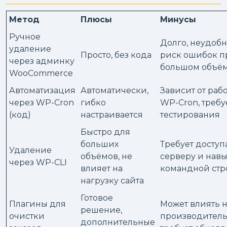
Метод
Плюсы
Минусы
Ручное
Долго, неудобн
удаление
Просто, без кода
риск ошибок п
через админку
большом объё
WooCommerce
Автоматизация
Автоматически,
Зависит от раб
через WP-Cron
гибко
WP-Cron, требу
(код)
настраивается
тестирования
Быстро для
больших
Требует доступ
Удаление
объёмов, не
серверу и нав
через WP-CLI
влияет на
командной стр
нагрузку сайта
Готовое
Плагины для
Может влиять 
решение,
очистки
производитель
дополнительные