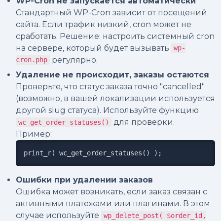
WP-Cron не запускается автоматически
Стандартный WP-Cron зависит от посещений
сайта. Если трафик низкий, cron может не
сработать. Решение: настроить системный cron
на сервере, который будет вызывать
wp-
регулярно.
cron.php
Удаление не происходит, заказы остаются
Проверьте, что статус заказа точно "cancelled"
(возможно, в вашей локализации используется
другой slug статуса). Используйте функцию
для проверки.
wc_get_order_statuses()
Пример:
print_r( wc_get_order_statuses() );
Ошибки при удалении заказов
Ошибка может возникать, если заказ связан с
активными платежами или плагинами. В этом
случае используйте
wp_delete_post( $order_id,