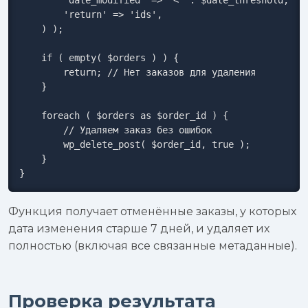
        'return' => 'ids',

    ) );

    if ( empty( $orders ) ) {

        return; // Нет заказов для удаления

    }

    foreach ( $orders as $order_id ) {

        // Удаляем заказ без ошибок

        wp_delete_post( $order_id, true );

    }

}
Функция получает отменённые заказы, у которых
дата изменения старше 7 дней, и удаляет их
полностью (включая все связанные метаданные).
Проверка результата