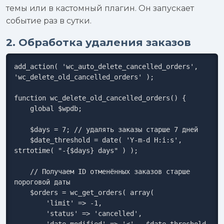
темы или в кастомный плагин. Он запускает
событие раз в сутки.
2. Обработка удаления заказов
add_action( 'wc_auto_delete_cancelled_orders', 
'wc_delete_old_cancelled_orders' );

function wc_delete_old_cancelled_orders() {

    global $wpdb;

    $days = 7; // удалять заказы старше 7 дней

    $date_threshold = date( 'Y-m-d H:i:s', 
strtotime( "-{$days} days" ) );

    // Получаем ID отменённых заказов старше 
пороговой даты

    $orders = wc_get_orders( array(

        'limit' => -1,

        'status' => 'cancelled',

        'date_modified' => '<' . $date_threshold,
