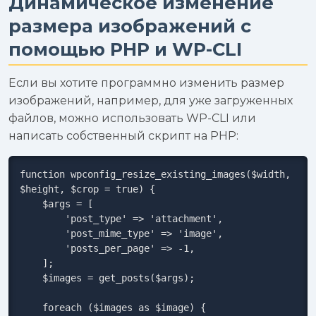
Динамическое изменение
размера изображений с
помощью PHP и WP-CLI
Если вы хотите программно изменить размер
изображений, например, для уже загруженных
файлов, можно использовать WP-CLI или
написать собственный скрипт на PHP:
function wpconfig_resize_existing_images($width, 
$height, $crop = true) {

    $args = [

        'post_type' => 'attachment',

        'post_mime_type' => 'image',

        'posts_per_page' => -1,

    ];

    $images = get_posts($args);

    foreach ($images as $image) {
