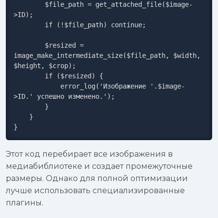
        $file_path = get_attached_file($image-
>ID);

        if (!$file_path) continue;

        $resized = 
image_make_intermediate_size($file_path, $width, 
$height, $crop);

        if ($resized) {

            error_log('Изображение '.$image-
>ID.' успешно изменено.');

        }

    }

}
Этот код перебирает все изображения в
медиабиблиотеке и создает промежуточные
размеры. Однако для полной оптимизации
лучше использовать специализированные
плагины.