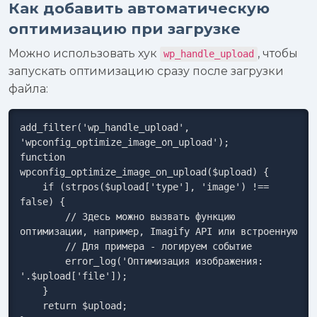
Как добавить автоматическую
оптимизацию при загрузке
Можно использовать хук
, чтобы
wp_handle_upload
запускать оптимизацию сразу после загрузки
файла:
add_filter('wp_handle_upload', 
'wpconfig_optimize_image_on_upload');

function 
wpconfig_optimize_image_on_upload($upload) {

    if (strpos($upload['type'], 'image') !== 
false) {

        // Здесь можно вызвать функцию 
оптимизации, например, Imagify API или встроенную

        // Для примера - логируем событие

        error_log('Оптимизация изображения: 
'.$upload['file']);

    }

    return $upload;
