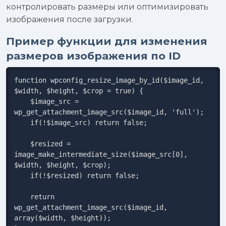
контролировать размеры или оптимизировать
изображения после загрузки.
Пример функции для изменения
размеров изображения по ID
function wpconfig_resize_image_by_id($image_id, 
$width, $height, $crop = true) {

    $image_src = 
wp_get_attachment_image_src($image_id, 'full');

    if(!$image_src) return false;

    $resized = 
image_make_intermediate_size($image_src[0], 
$width, $height, $crop);

    if(!$resized) return false;

    return 
wp_get_attachment_image_src($image_id, 
array($width, $height));
