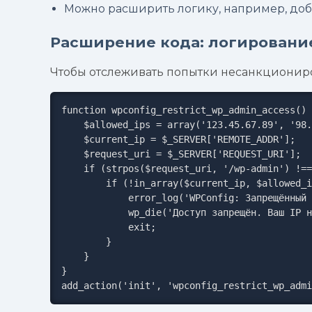
Можно расширить логику, например, доб
Расширение кода: логировани
Чтобы отслеживать попытки несанкциониров
function wpconfig_restrict_wp_admin_access() 
    $allowed_ips = array('123.45.67.89', '98.76.54.32');

    $current_ip = $_SERVER['REMOTE_ADDR'];

    $request_uri = $_SERVER['REQUEST_URI'];

    if (strpos($request_uri, '/wp-admin') !== false || strpos($request_uri, 'wp-login.php') !== false) {

        if (!in_array($current_ip, $allowed_ips)) {

            error_log('WPConfig: Запрещённый доступ к ' . $request_uri . ' с IP ' . $current_ip);

            wp_die('Доступ запрещён. Ваш IP не имеет разрешения на вход.');

            exit;

        }

    }

}

add_action('init', 'wpconfig_restrict_wp_admi