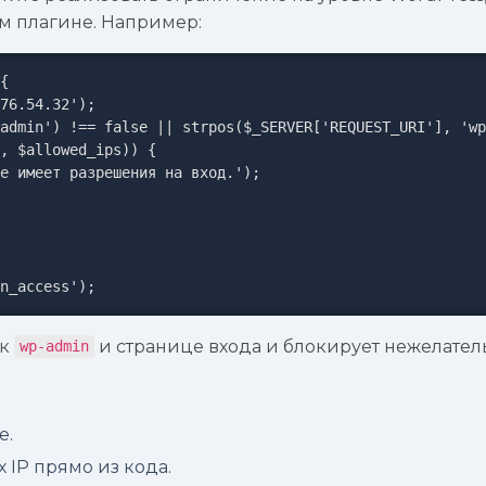
м плагине. Например:
{

n_access');
 к
и странице входа и блокирует нежелател
wp-admin
е.
IP прямо из кода.