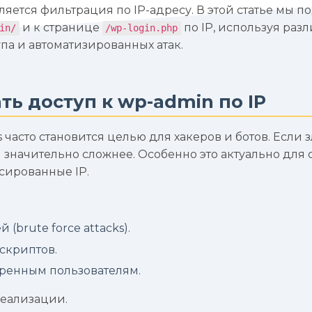
яется фильтрация по IP-адресу. В этой статье мы п
и к странице
по IP, используя раз
in/
/wp-login.php
а и автоматизированных атак.
ь доступ к wp-admin по IP
часто становится целью для хакеров и ботов. Если 
я значительно сложнее. Особенно это актуально для
сированные IP.
(brute force attacks).
 скриптов.
еренным пользователям.
реализации.