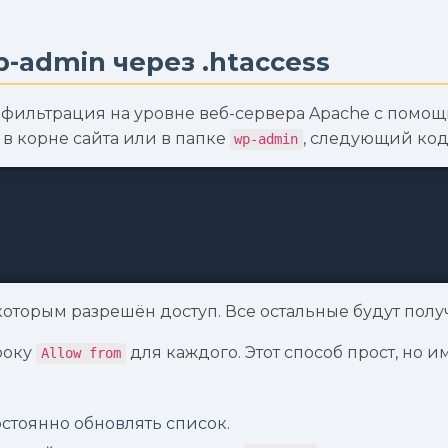
-admin через .htaccess
 фильтрация на уровне веб-сервера Apache с помо
в корне сайта или в папке
, следующий код
wp-admin
которым разрешён доступ. Все остальные будут полу
троку
для каждого. Этот способ прост, но и
Allow from
остоянно обновлять список.