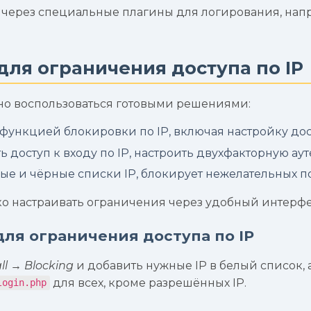
 через специальные плагины для логирования, напр
ля ограничения доступа по IP
жно воспользоваться готовыми решениями:
ункцией блокировки по IP, включая настройку дос
 доступ к входу по IP, настроить двухфакторную а
е и чёрные списки IP, блокирует нежелательных п
о настраивать ограничения через удобный интерфей
ля ограничения доступа по IP
ll
→
Blocking
и добавить нужные IP в белый список, 
для всех, кроме разрешённых IP.
login.php