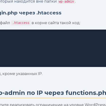
который находится вне папки
.
wp-admin
in.php через .htaccess
в файл
в корне сайта такой код:
.htaccess
, кроме указанных IP.
-admin по IP через functions.p
тите реализовать ограничение на уровне WordPress