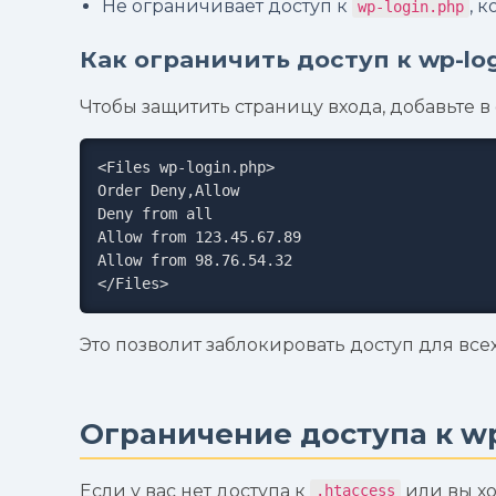
Не ограничивает доступ к
, 
wp-login.php
Как ограничить доступ к wp-log
Чтобы защитить страницу входа, добавьте 
<Files wp-login.php>

Order Deny,Allow

Deny from all

Allow from 123.45.67.89

Allow from 98.76.54.32

</Files>
Это позволит заблокировать доступ для всех
Ограничение доступа к wp
Если у вас нет доступа к
или вы хо
.htaccess