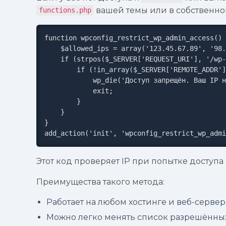
вашей темы или в собственно
functions.php
function wpconfig_restrict_wp_admin_access() 
    $allowed_ips = array('123.45.67.89', '98.76.54.32');

    if (strpos($_SERVER['REQUEST_URI'], '/wp-admin') !== false || strpos($_SERVER['REQUEST_URI'], 'wp-login.php') !== false) {

        if (!in_array($_SERVER['REMOTE_ADDR'], $allowed_ips)) {

            wp_die('Доступ запрещён. Ваш IP не имеет разрешения на вход.');

            exit;

        }

    }

}

add_action('init', 'wpconfig_restrict_wp_admi
Этот код проверяет IP при попытке доступа
Преимущества такого метода:
Работает на любом хостинге и веб-сервер
Можно легко менять список разрешённых 