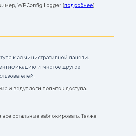
имер, WPConfig Logger (
подробнее
).
тупа к административной панели.
утентификацию и многое другое.
ользователей.
с и ведут логи попыток доступа.
а все остальные заблокировать. Также