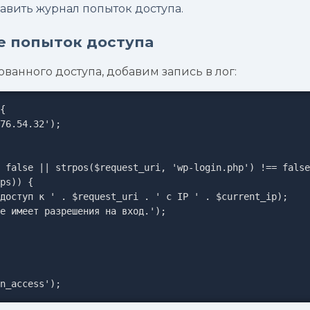
авить журнал попыток доступа.
е попыток доступа
анного доступа, добавим запись в лог:
{

n_access');