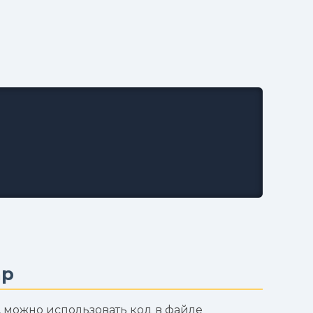
hp
, можно использовать код в файле