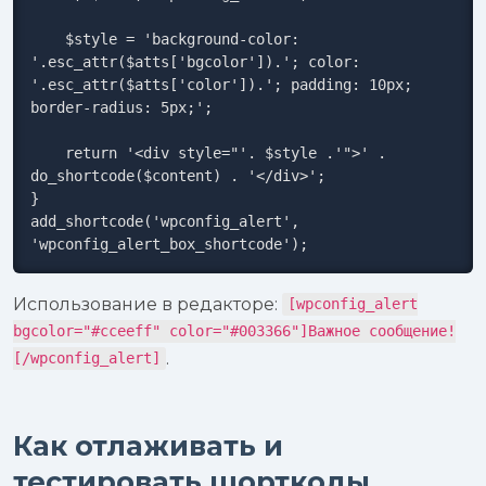
    $style = 'background-color: 
'.esc_attr($atts['bgcolor']).'; color: 
'.esc_attr($atts['color']).'; padding: 10px; 
border-radius: 5px;';

    return '<div style="'. $style .'">' . 
do_shortcode($content) . '</div>';

}

add_shortcode('wpconfig_alert', 
'wpconfig_alert_box_shortcode');
Использование в редакторе:
[wpconfig_alert
bgcolor="#cceeff" color="#003366"]Важное сообщение!
.
[/wpconfig_alert]
Как отлаживать и
тестировать шорткоды