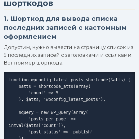
шорткодов
1. Шорткод для вывода списка
последних записей с кастомным
оформлением
Допустим, нужно вывести на страницу список из
5 последних записей с заголовками и ссылками.
Вот пример шорткода:
function wpconfig_latest_posts_shortcode($atts) {

    $atts = shortcode_atts(array(

        'count' => 5

    ), $atts, 'wpconfig_latest_posts');

    $query = new WP_Query(array(

        'posts_per_page' => 
intval($atts['count']),

        'post_status' => 'publish'

    ));
