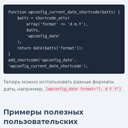
function wpconfig_current_date_shortcode($atts) {

    $atts = shortcode_atts(

        array('format' => 'd.m.Y'),

        $atts,

        'wpconfig_date'

    );

    return date($atts['format']);

}

add_shortcode('wpconfig_date', 
'wpconfig_current_date_shortcode');
Теперь можно использовать разные форматы
даты, например,
.
[wpconfig_date format="l, d F Y"]
Примеры полезных
пользовательских