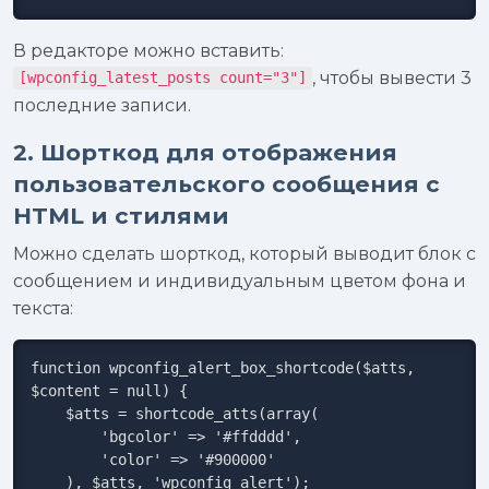
В редакторе можно вставить:
, чтобы вывести 3
[wpconfig_latest_posts count="3"]
последние записи.
2. Шорткод для отображения
пользовательского сообщения с
HTML и стилями
Можно сделать шорткод, который выводит блок с
сообщением и индивидуальным цветом фона и
текста:
function wpconfig_alert_box_shortcode($atts, 
$content = null) {

    $atts = shortcode_atts(array(

        'bgcolor' => '#ffdddd',

        'color' => '#900000'

    ), $atts, 'wpconfig_alert');
