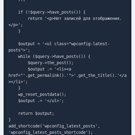
    if (!$query->have_posts()) {

        return '<p>Нет записей для отображения.
</p>';

    }

    $output = '<ul class="wpconfig-latest-
posts">';

    while ($query->have_posts()) {

        $query->the_post();

        $output .= '<li><a 
href="'.get_permalink().'">'.get_the_title().'</a
></li>';

    }

    wp_reset_postdata();

    $output .= '</ul>';

    return $output;

}

add_shortcode('wpconfig_latest_posts', 
'wpconfig_latest_posts_shortcode');