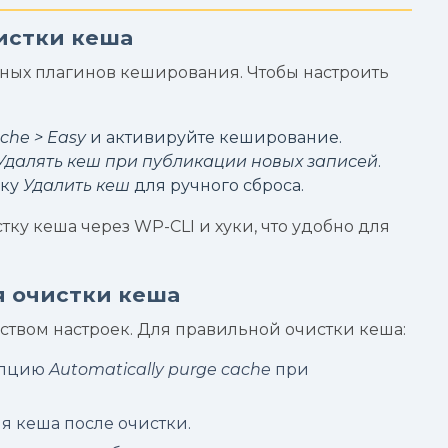
чистки кеша
ных плагинов кеширования. Чтобы настроить
che > Easy
и активируйте кеширование.
Удалять кеш при публикации новых записей
.
пку
Удалить кеш
для ручного сброса.
ку кеша через WP-CLI и хуки, что удобно для
я очистки кеша
ством настроек. Для правильной очистки кеша:
опцию
Automatically purge cache
при
я кеша после очистки.