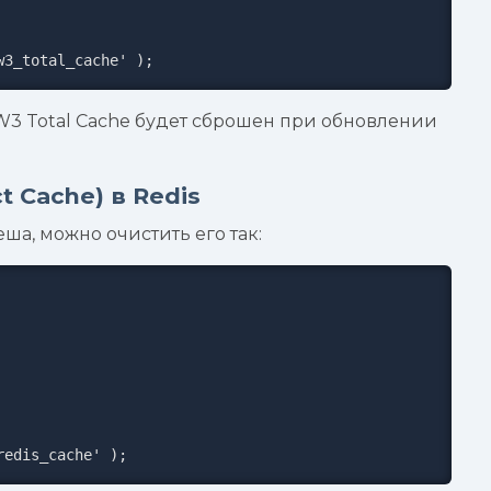
w3_total_cache' );
 W3 Total Cache будет сброшен при обновлении
 Cache) в Redis
ша, можно очистить его так:
redis_cache' );