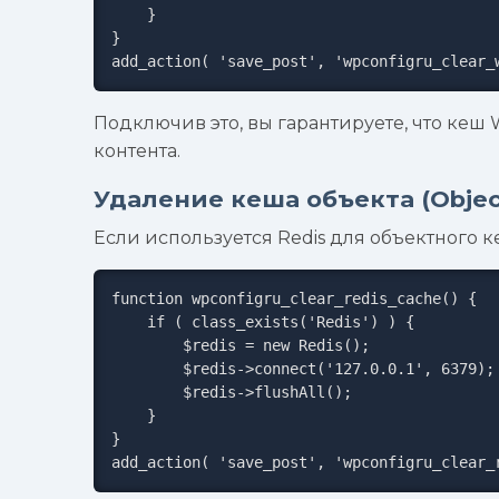
    }

}

add_action( 'save_post', 'wpconfigru_clear_
Подключив это, вы гарантируете, что кеш
контента.
Удаление кеша объекта (Object
Если используется Redis для объектного ке
function wpconfigru_clear_redis_cache() {

    if ( class_exists('Redis') ) {

        $redis = new Redis();

        $redis->connect('127.0.0.1', 6379);

        $redis->flushAll();

    }

}

add_action( 'save_post', 'wpconfigru_clear_