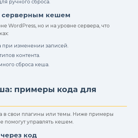
для ручного сброса.
 с серверным кешем
вне WordPress, но и на уровне сервера, что
ках:
а при изменении записей.
типов контента.
много сброса кеша.
ша: примеры кода для
а в свои плагины или темы. Ниже примеры
ые помогут управлять кешем.
 через код