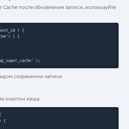
 Cache после обновления записи, используйте
ost_id ) {

wp_super_cache' );
аждом сохранении записи.
я очистки кеша:

