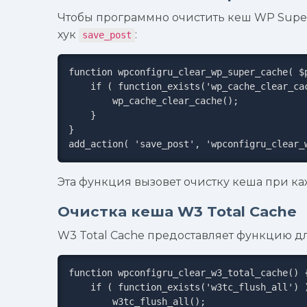
Чтобы программно очистить кеш WP Super
хук
:
save_post
function wpconfigru_clear_wp_super_cache( $p
    if ( function_exists('wp_cache_clear_cache') ) {

        wp_cache_clear_cache();

    }

}

add_action( 'save_post', 'wpconfigru_clear_
Эта функция вызовет очистку кеша при к
Очистка кеша W3 Total Cache
W3 Total Cache предоставляет функцию дл
function wpconfigru_clear_w3_total_cache() {
    if ( function_exists('w3tc_flush_all') ) {

        w3tc_flush_all();
