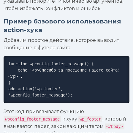
указывать приоритет и количество аргументов,
чтобы избежать конфликтов и ошибок.
Пример базового использования
action-хука
Добавим простое действие, которое выводит
сообщение в футере сайта:
function wpconfig_footer_message() {

    echo '<p>Спасибо за посещение нашего сайта!
</p>';

}

add_action('wp_footer', 
'wpconfig_footer_message');
Этот код привязывает функцию
к хуку
, который
wpconfig_footer_message
wp_footer
вызывается перед закрывающим тегом
.
</body>