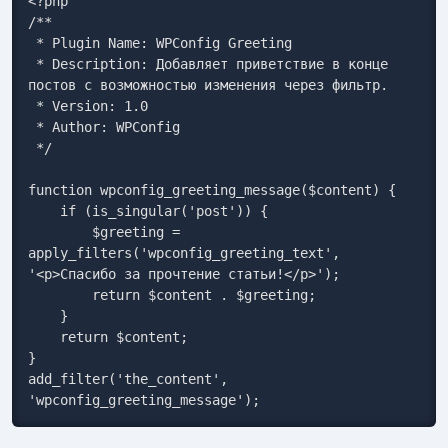
<?php

/**

 * Plugin Name: WPConfig Greeting

 * Description: Добавляет приветствие в конце 
постов с возможностью изменения через фильтр.

 * Version: 1.0

 * Author: WPConfig

 */

function wpconfig_greeting_message($content) {

    if (is_singular('post')) {

        $greeting = 
apply_filters('wpconfig_greeting_text', 
'<p>Спасибо за прочтение статьи!</p>');

        return $content . $greeting;

    }

    return $content;

}

add_filter('the_content', 
'wpconfig_greeting_message');