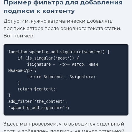
Пример фильтра для добавления
подписи к контенту
Допустим, нужно автоматически добавлять
подпись автора после основного текста статьи.
Вот пример:
function wpconfig_add_signature($content) {

    if (is_singular('post')) {

        $signature = '<p>— Автор: Иван 
Иванов</p>';

        return $content . $signature;

    }

    return $content;

}

add_filter('the_content', 
'wpconfig_add_signature');
Здесь мы проверяем, что выводится отдельный
пост, и добавляем подпись, не меняя остальной